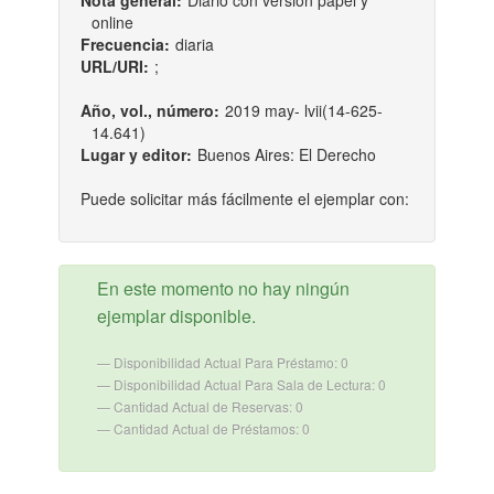
Nota general:
Diario con versión papel y
online
Frecuencia:
diaria
URL/URI:
;
Año, vol., número:
2019 may- lvii(14-625-
14.641)
Lugar y editor:
Buenos Aires: El Derecho
Puede solicitar más fácilmente el ejemplar con:
En este momento no hay ningún
ejemplar disponible.
Disponibilidad Actual Para Préstamo: 0
Disponibilidad Actual Para Sala de Lectura: 0
Cantidad Actual de Reservas: 0
Cantidad Actual de Préstamos: 0