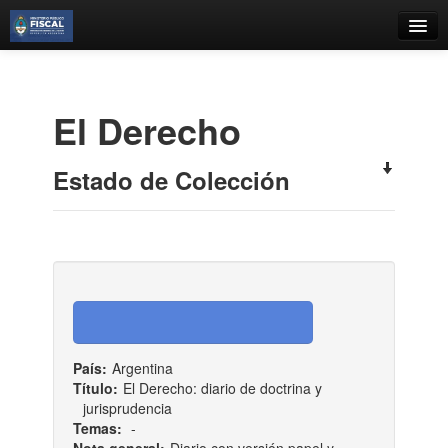
Catálogo
Búsqueda Avanzada
El Derecho
Estantes Virtuales
Estado de Colección
Contacto
Iniciar sesión
País:
Argentina
Título:
El Derecho: diario de doctrina y
jurisprudencia
Temas:
-