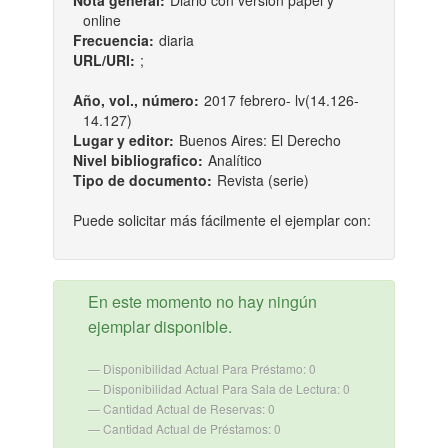
Nota general:
Diario con versión papel y
online
Frecuencia:
diaria
URL/URI:
;
Año, vol., número:
2017 febrero- lv(14.126-
14.127)
Lugar y editor:
Buenos Aires: El Derecho
Nivel bibliografico:
Analítico
Tipo de documento:
Revista (serie)
Puede solicitar más fácilmente el ejemplar con:
En este momento no hay ningún
ejemplar disponible.
Disponibilidad Actual Para Préstamo: 0
Disponibilidad Actual Para Sala de Lectura: 0
Cantidad Actual de Reservas: 0
Cantidad Actual de Préstamos: 0