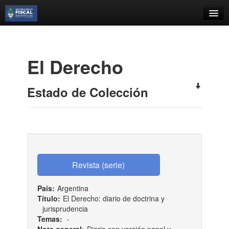
Catálogo
Búsqueda Avanzada
El Derecho
Estantes Virtuales
Estado de Colección
Contacto
Iniciar sesión
País:
Argentina
Título:
El Derecho: diario de doctrina y
jurisprudencia
Temas:
-