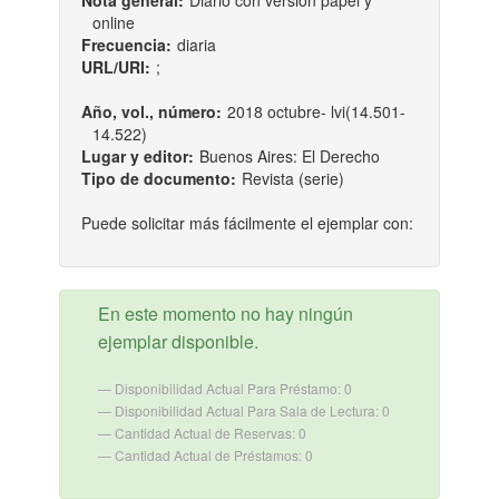
Nota general:
Diario con versión papel y
online
Frecuencia:
diaria
URL/URI:
;
Año, vol., número:
2018 octubre- lvi(14.501-
14.522)
Lugar y editor:
Buenos Aires: El Derecho
Tipo de documento:
Revista (serie)
Puede solicitar más fácilmente el ejemplar con:
En este momento no hay ningún
ejemplar disponible.
Disponibilidad Actual Para Préstamo: 0
Disponibilidad Actual Para Sala de Lectura: 0
Cantidad Actual de Reservas: 0
Cantidad Actual de Préstamos: 0