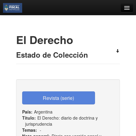
Catálogo
Búsqueda Avanzada
El Derecho
Estantes Virtuales
Estado de Colección
Contacto
Iniciar sesión
País:
Argentina
Título:
El Derecho: diario de doctrina y
jurisprudencia
Temas:
-