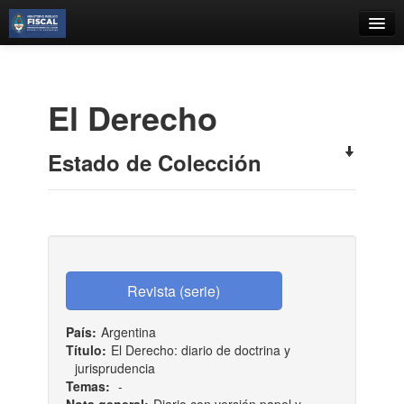
Catálogo
Búsqueda Avanzada
El Derecho
Estantes Virtuales
Estado de Colección
Contacto
Iniciar sesión
País:
Argentina
Título:
El Derecho: diario de doctrina y
jurisprudencia
Temas:
-