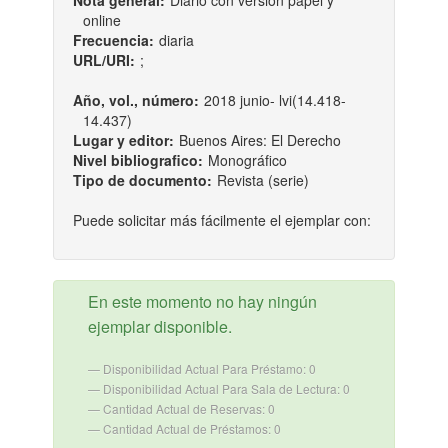
Nota general:
Diario con versión papel y
online
Frecuencia:
diaria
URL/URI:
;
Año, vol., número:
2018 junio- lvi(14.418-
14.437)
Lugar y editor:
Buenos Aires: El Derecho
Nivel bibliografico:
Monográfico
Tipo de documento:
Revista (serie)
Puede solicitar más fácilmente el ejemplar con:
En este momento no hay ningún
ejemplar disponible.
Disponibilidad Actual Para Préstamo: 0
Disponibilidad Actual Para Sala de Lectura: 0
Cantidad Actual de Reservas: 0
Cantidad Actual de Préstamos: 0