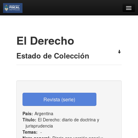
Catálogo
Búsqueda Avanzada
El Derecho
Estantes Virtuales
Estado de Colección
Contacto
Iniciar sesión
País:
Argentina
Título:
El Derecho: diario de doctrina y
jurisprudencia
Temas:
-