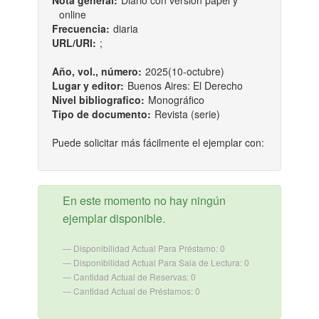
Nota general:
Diario con versión papel y
online
Frecuencia:
diaria
URL/URI:
;
Año, vol., número:
2025(10-octubre)
Lugar y editor:
Buenos Aires: El Derecho
Nivel bibliografico:
Monográfico
Tipo de documento:
Revista (serie)
Puede solicitar más fácilmente el ejemplar con:
En este momento no hay ningún
ejemplar disponible.
Disponibilidad Actual Para Préstamo: 0
Disponibilidad Actual Para Sala de Lectura: 0
Cantidad Actual de Reservas: 0
Cantidad Actual de Préstamos: 0