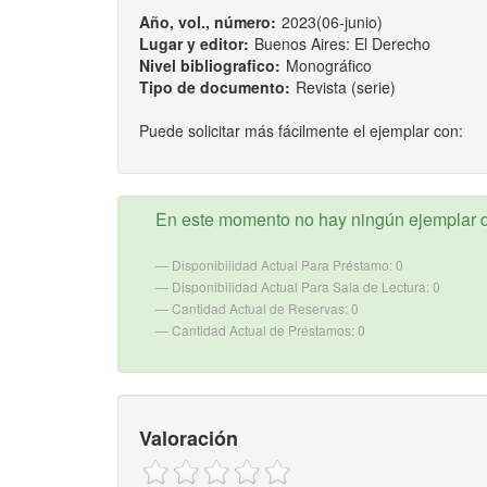
Año, vol., número:
2023(06-junio)
Lugar y editor:
Buenos Aires: El Derecho
Nivel bibliografico:
Monográfico
Tipo de documento:
Revista (serie)
Puede solicitar más fácilmente el ejemplar con:
En este momento no hay ningún ejemplar d
Disponibilidad Actual Para Préstamo: 0
Disponibilidad Actual Para Sala de Lectura: 0
Cantidad Actual de Reservas: 0
Cantidad Actual de Préstamos: 0
Valoración