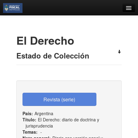
Catálogo
Búsqueda Avanzada
El Derecho
Estantes Virtuales
Estado de Colección
Contacto
Iniciar sesión
País:
Argentina
Título:
El Derecho: diario de doctrina y
jurisprudencia
Temas:
-