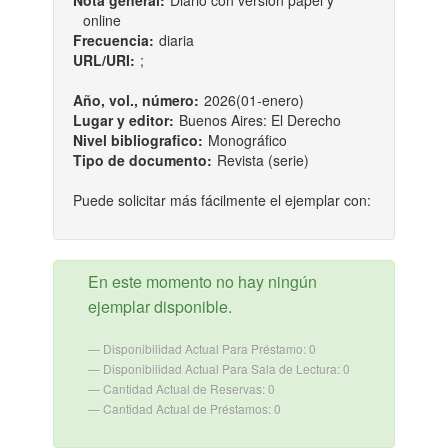
Nota general:
Diario con versión papel y
online
Frecuencia:
diaria
URL/URI:
;
Año, vol., número:
2026(01-enero)
Lugar y editor:
Buenos Aires: El Derecho
Nivel bibliografico:
Monográfico
Tipo de documento:
Revista (serie)
Puede solicitar más fácilmente el ejemplar con:
En este momento no hay ningún
ejemplar disponible.
Disponibilidad Actual Para Préstamo: 0
Disponibilidad Actual Para Sala de Lectura: 0
Cantidad Actual de Reservas: 0
Cantidad Actual de Préstamos: 0