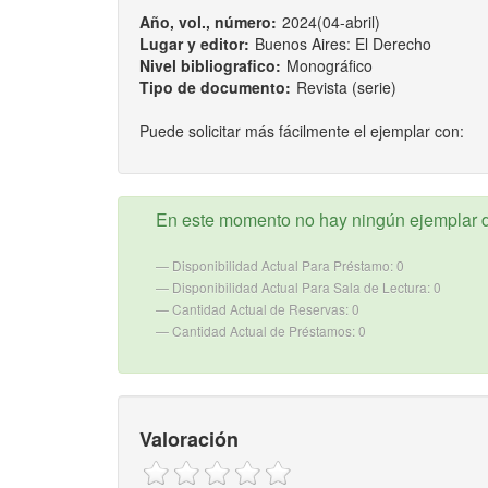
Año, vol., número:
2024(04-abril)
Lugar y editor:
Buenos Aires: El Derecho
Nivel bibliografico:
Monográfico
Tipo de documento:
Revista (serie)
Puede solicitar más fácilmente el ejemplar con:
En este momento no hay ningún ejemplar d
Disponibilidad Actual Para Préstamo: 0
Disponibilidad Actual Para Sala de Lectura: 0
Cantidad Actual de Reservas: 0
Cantidad Actual de Préstamos: 0
Valoración