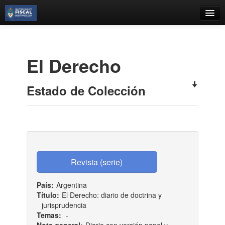
Catálogo
Búsqueda Avanzada
El Derecho
Estantes Virtuales
Estado de Colección
Contacto
Iniciar sesión
País:
Argentina
Título:
El Derecho: diario de doctrina y
jurisprudencia
Temas:
-