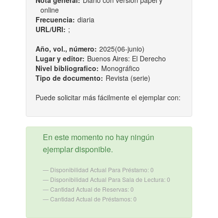
Nota general:
Diario con versión papel y
online
Frecuencia:
diaria
URL/URI:
;
Año, vol., número:
2025(06-junio)
Lugar y editor:
Buenos Aires: El Derecho
Nivel bibliografico:
Monográfico
Tipo de documento:
Revista (serie)
Puede solicitar más fácilmente el ejemplar con:
En este momento no hay ningún
ejemplar disponible.
Disponibilidad Actual Para Préstamo: 0
Disponibilidad Actual Para Sala de Lectura: 0
Cantidad Actual de Reservas: 0
Cantidad Actual de Préstamos: 0