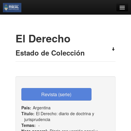
Catálogo
Búsqueda Avanzada
El Derecho
Estantes Virtuales
Estado de Colección
Contacto
Iniciar sesión
País:
Argentina
Título:
El Derecho: diario de doctrina y
jurisprudencia
Temas:
-