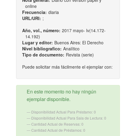
Nota general:
Diario con versión papel y
online
Frecuencia:
diaria
URL/URI:
;
Año, vol., número:
2017 mayo- lv(14.172-
14.192)
Lugar y editor:
Buenos Aires: El Derecho
Nivel bibliografico:
Analítico
Tipo de documento:
Revista (serie)
Puede solicitar más fácilmente el ejemplar con:
En este momento no hay ningún
ejemplar disponible.
Disponibilidad Actual Para Préstamo: 0
Disponibilidad Actual Para Sala de Lectura: 0
Cantidad Actual de Reservas: 0
Cantidad Actual de Préstamos: 0