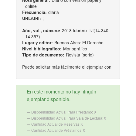
Nota general:
Diario con versión papel y
online
Frecuencia:
diaria
URL/URI:
;
Año, vol., número:
2018 febrero- lvi(14.340-
14.357)
Lugar y editor:
Buenos Aires: El Derecho
Nivel bibliografico:
Monográfico
Tipo de documento:
Revista (serie)
Puede solicitar más fácilmente el ejemplar con:
En este momento no hay ningún
ejemplar disponible.
Disponibilidad Actual Para Préstamo: 0
Disponibilidad Actual Para Sala de Lectura: 0
Cantidad Actual de Reservas: 0
Cantidad Actual de Préstamos: 0