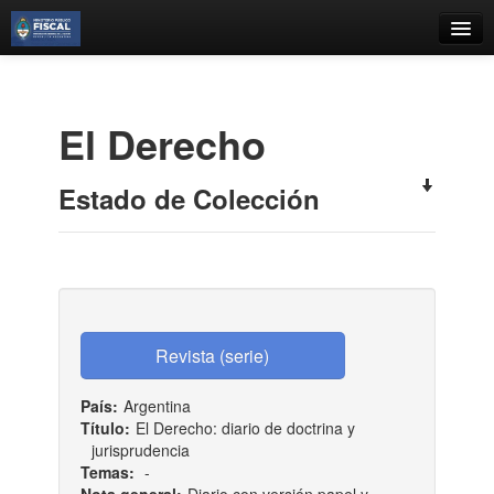
Catálogo
Búsqueda Avanzada
El Derecho
Estantes Virtuales
Estado de Colección
Contacto
Iniciar sesión
País:
Argentina
Título:
El Derecho: diario de doctrina y
jurisprudencia
Temas:
-