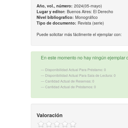
Año, vol., número:
2024(05-mayo)
Lugar y editor:
Buenos Aires: El Derecho
Nivel bibliografico:
Monográfico
Tipo de documento:
Revista (serie)
Puede solicitar más fácilmente el ejemplar con:
En este momento no hay ningún ejemplar d
Disponibilidad Actual Para Préstamo: 0
Disponibilidad Actual Para Sala de Lectura: 0
Cantidad Actual de Reservas: 0
Cantidad Actual de Préstamos: 0
Valoración