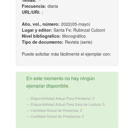
Temas:
-
Frecuencia:
diaria
URL/URI:
;
Año, vol., número:
2022(05-mayo)
Lugar y editor:
Santa Fe: Rubinzal Culzoni
Nivel bibliografico:
Monográfico
Tipo de documento:
Revista (serie)
Puede solicitar más fácilmente el ejemplar con:
En este momento no hay ningún
ejemplar disponible.
Disponibilidad Actual Para Préstamo: 0
Disponibilidad Actual Para Sala de Lectura: 0
Cantidad Actual de Reservas: 0
Cantidad Actual de Préstamos: 0