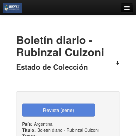
Catálogo
Búsqueda Avanzada
Boletí­n diario -
Estantes Virtuales
Rubinzal Culzoni
Estado de Colección
Contacto
Iniciar sesión
País:
Argentina
Título:
Boletí­n diario - Rubinzal Culzoni