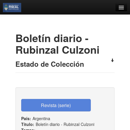
Catálogo
Búsqueda Avanzada
Boletí­n diario -
Estantes Virtuales
Rubinzal Culzoni
Estado de Colección
Contacto
Iniciar sesión
País:
Argentina
Título:
Boletí­n diario - Rubinzal Culzoni