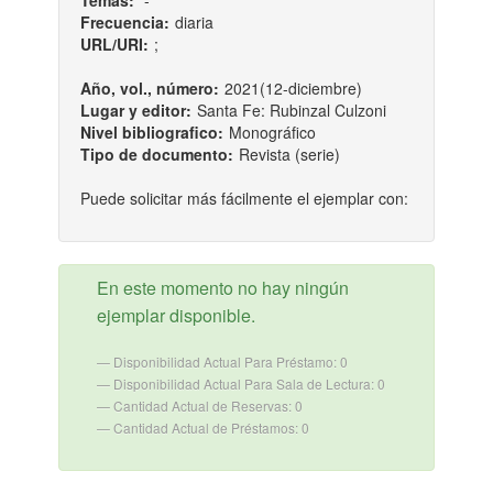
Temas:
-
Frecuencia:
diaria
URL/URI:
;
Año, vol., número:
2021(12-diciembre)
Lugar y editor:
Santa Fe: Rubinzal Culzoni
Nivel bibliografico:
Monográfico
Tipo de documento:
Revista (serie)
Puede solicitar más fácilmente el ejemplar con:
En este momento no hay ningún
ejemplar disponible.
Disponibilidad Actual Para Préstamo: 0
Disponibilidad Actual Para Sala de Lectura: 0
Cantidad Actual de Reservas: 0
Cantidad Actual de Préstamos: 0