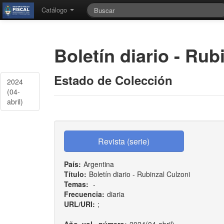
Catálogo
Boletí­n diario - Ru
Estado de Colección
2024
(04-
abril)
País:
Argentina
Título:
Boletí­n diario - Rubinzal Culzoni
Temas:
-
Frecuencia:
diaria
URL/URI:
;