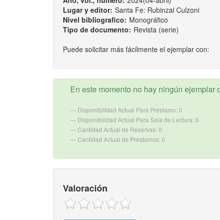
Año, vol., número:
2024(04-abril)
Lugar y editor:
Santa Fe: Rubinzal Culzoni
Nivel bibliografico:
Monográfico
Tipo de documento:
Revista (serie)
Puede solicitar más fácilmente el ejemplar con:
En este momento no hay ningún ejemplar d
Disponibilidad Actual Para Préstamo: 0
Disponibilidad Actual Para Sala de Lectura: 0
Cantidad Actual de Reservas: 0
Cantidad Actual de Préstamos: 0
Valoración