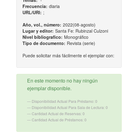
Temas:
-
Frecuencia:
diaria
URL/URI:
;
Año, vol., número:
2022(08-agosto)
Lugar y editor:
Santa Fe: Rubinzal Culzoni
Nivel bibliografico:
Monográfico
Tipo de documento:
Revista (serie)
Puede solicitar más fácilmente el ejemplar con:
En este momento no hay ningún
ejemplar disponible.
Disponibilidad Actual Para Préstamo: 0
Disponibilidad Actual Para Sala de Lectura: 0
Cantidad Actual de Reservas: 0
Cantidad Actual de Préstamos: 0