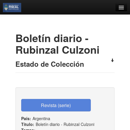
Catálogo
Búsqueda Avanzada
Boletí­n diario -
Estantes Virtuales
Rubinzal Culzoni
Estado de Colección
Contacto
Iniciar sesión
País:
Argentina
Título:
Boletí­n diario - Rubinzal Culzoni