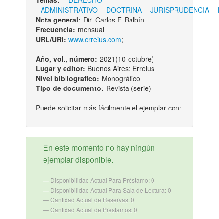
Temas:
-
DERECHO
ADMINISTRATIVO
-
DOCTRINA
-
JURISPRUDENCIA
-
Nota general:
Dir. Carlos F. Balbín
Frecuencia:
mensual
URL/URI:
www.erreius.com
;
Año, vol., número:
2021(10-octubre)
Lugar y editor:
Buenos Aires: Erreius
Nivel bibliografico:
Monográfico
Tipo de documento:
Revista (serie)
Puede solicitar más fácilmente el ejemplar con:
En este momento no hay ningún
ejemplar disponible.
Disponibilidad Actual Para Préstamo: 0
Disponibilidad Actual Para Sala de Lectura: 0
Cantidad Actual de Reservas: 0
Cantidad Actual de Préstamos: 0