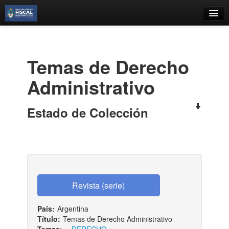
Catálogo
Búsqueda Avanzada
Temas de Derecho
Estantes Virtuales
Administrativo
Estado de Colección
Contacto
Iniciar sesión
País:
Argentina
Título:
Temas de Derecho Administrativo