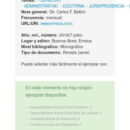
Temas:
-
DERECHO
ADMINISTRATIVO
-
DOCTRINA
-
JURISPRUDENCIA
-
Nota general:
Dir. Carlos F. Balbín
Frecuencia:
mensual
URL/URI:
www.erreius.com
;
Año, vol., número:
2019(7-julio)
Lugar y editor:
Buenos Aires: Erreius
Nivel bibliografico:
Monográfico
Tipo de documento:
Revista (serie)
Puede solicitar más fácilmente el ejemplar con:
En este momento no hay ningún
ejemplar disponible.
Disponibilidad Actual Para Préstamo: 0
Disponibilidad Actual Para Sala de Lectura: 0
Cantidad Actual de Reservas: 0
Cantidad Actual de Préstamos: 0