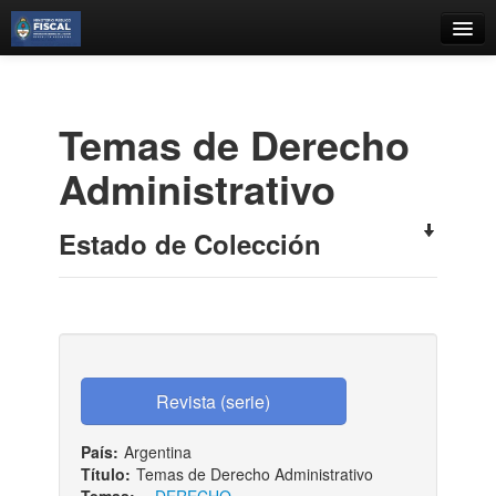
Catálogo
Búsqueda Avanzada
Temas de Derecho
Estantes Virtuales
Administrativo
Estado de Colección
Contacto
Iniciar sesión
País:
Argentina
Título:
Temas de Derecho Administrativo