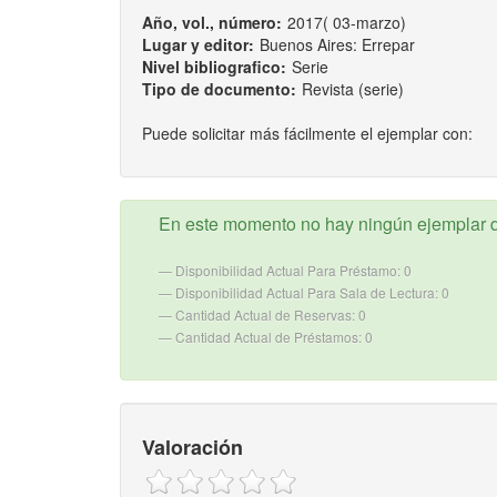
Año, vol., número:
2017( 03-marzo)
Lugar y editor:
Buenos Aires: Errepar
Nivel bibliografico:
Serie
Tipo de documento:
Revista (serie)
Puede solicitar más fácilmente el ejemplar con:
En este momento no hay ningún ejemplar d
Disponibilidad Actual Para Préstamo: 0
Disponibilidad Actual Para Sala de Lectura: 0
Cantidad Actual de Reservas: 0
Cantidad Actual de Préstamos: 0
Valoración