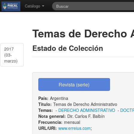
Catálogo
Temas de Derecho A
Estado de Colección
2017
(03-
marzo)
País:
Argentina
Título:
Temas de Derecho Administrativo
Temas:
-
DERECHO ADMINISTRATIVO
-
DOCTR
Nota general:
Dir. Carlos F. Balbín
Frecuencia:
mensual
URL/URI:
www.erreius.com
;