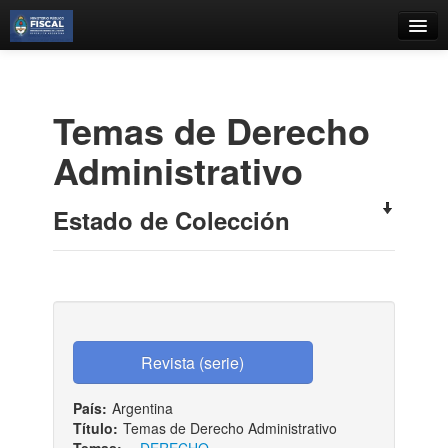
Catálogo
Búsqueda Avanzada
Temas de Derecho
Estantes Virtuales
Administrativo
Estado de Colección
Contacto
Iniciar sesión
País:
Argentina
Título:
Temas de Derecho Administrativo