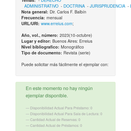
Temas:
-
DERECHO
ADMINISTRATIVO
-
DOCTRINA
-
JURISPRUDENCIA
-
Nota general:
Dir. Carlos F. Balbín
Frecuencia:
mensual
URL/URI:
www.erreius.com
;
Año, vol., número:
2023(10-octubre)
Lugar y editor:
Buenos Aires: Erreius
Nivel bibliografico:
Monográfico
Tipo de documento:
Revista (serie)
Puede solicitar más fácilmente el ejemplar con:
En este momento no hay ningún
ejemplar disponible.
Disponibilidad Actual Para Préstamo: 0
Disponibilidad Actual Para Sala de Lectura: 0
Cantidad Actual de Reservas: 0
Cantidad Actual de Préstamos: 0