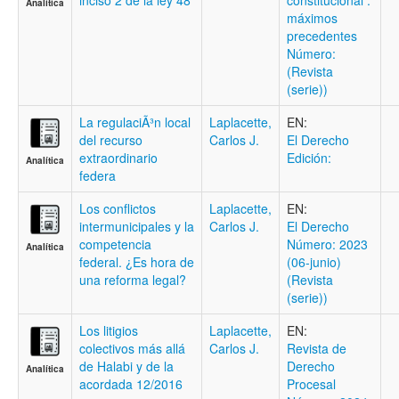
inciso 2 de la ley 48
constitucional :
Analítica
máximos
precedentes
Número:
(Revista
(serie))
La regulaciÃ³n local
Laplacette,
EN:
del recurso
Carlos J.
El Derecho
extraordinario
Edición:
Analítica
federa
Los conflictos
Laplacette,
EN:
intermunicipales y la
Carlos J.
El Derecho
competencia
Número: 2023
Analítica
federal. ¿Es hora de
(06-junio)
una reforma legal?
(Revista
(serie))
Los litigios
Laplacette,
EN:
colectivos más allá
Carlos J.
Revista de
de Halabi y de la
Derecho
Analítica
acordada 12/2016
Procesal