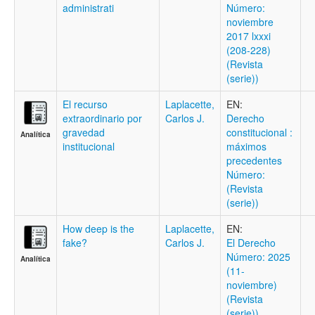
administrati
Número:
noviembre
2017 lxxxi
(208-228)
(Revista
(serie))
El recurso
Laplacette,
EN:
extraordinario por
Carlos J.
Derecho
gravedad
constitucional :
Analítica
institucional
máximos
precedentes
Número:
(Revista
(serie))
How deep is the
Laplacette,
EN:
fake?
Carlos J.
El Derecho
Número: 2025
Analítica
(11-
noviembre)
(Revista
(serie))