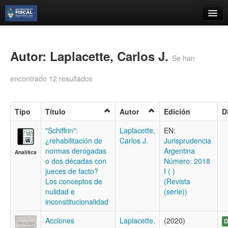
Catálogo
Búsqueda Avanzada
Autor: Laplacette, Carlos J.
Se han
Estantes Virtuales
encontrado 12 resultados
Tipo
Título
Autor
Edición
D
Contacto
"Schiffrin":
Laplacette,
EN:
¿rehabilitación de
Carlos J.
Jurisprudencia
Iniciar sesión
normas derogadas
Argentina
Analítica
o dos décadas con
Número: 2018
jueces de facto?
I ( )
Los conceptos de
(Revista
nulidad e
(serie))
inconstitucionalidad
Acciones
Laplacette,
(2020)
D