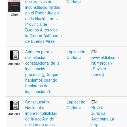
declarativas de
Carlos J.
inconstitucionalidad:
en el Poder Judicial
Libro
de la Nación, de la
Provincia de
Buenos Aires y de
la Ciudad Autónoma
de Buenos Aires
Apuntes para la
Laplacette,
EN:
delimitación
Carlos J.
www.eldial.com
constitucional de la
Número: ( )
Analítica
legitimación
(Revista
procesal (¿De qué
(serie))
hablamos cuando
hablamos de
legitimación?)
ConstituciÃ³n
Laplacette,
EN:
Nacional e
Carlos J.
Revista
imprescriptibilidad
Jurídica
Analítica
de la acciÃ³n de
Argentina La
nulidad de actos
Ley