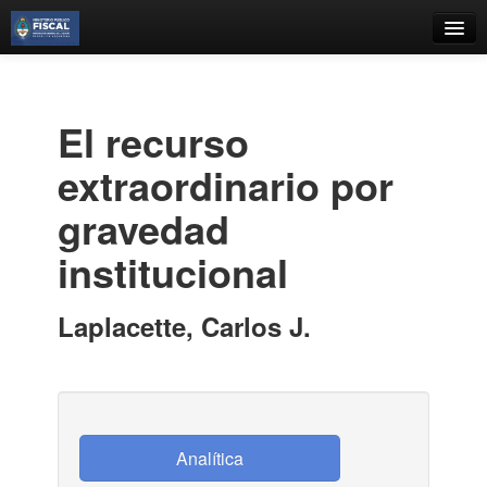
Catálogo
Búsqueda Avanzada
El recurso
Estantes Virtuales
extraordinario por
gravedad
institucional
Contacto
Iniciar sesión
Laplacette, Carlos J.