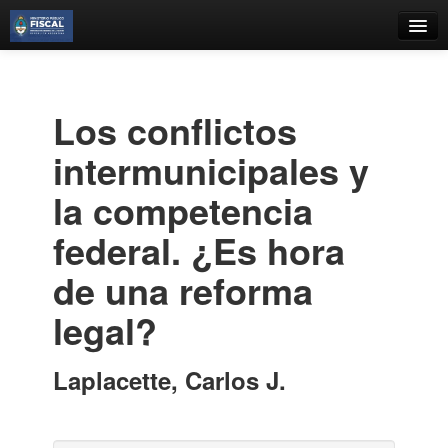
Catálogo
Búsqueda Avanzada
Los conflictos
Estantes Virtuales
intermunicipales y
la competencia
federal. ¿Es hora
Contacto
de una reforma
Iniciar sesión
legal?
Laplacette, Carlos J.