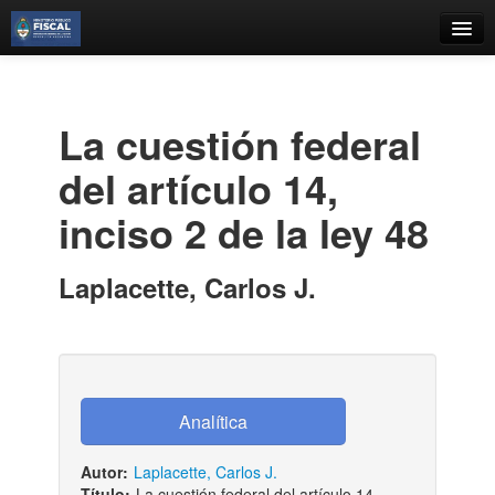
Catálogo
Búsqueda Avanzada
La cuestión federal
Estantes Virtuales
del artículo 14,
inciso 2 de la ley 48
Contacto
Laplacette, Carlos J.
Iniciar sesión
Autor:
Laplacette, Carlos J.
Título:
La cuestión federal del artículo 14,