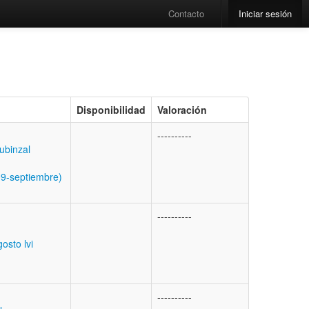
Contacto
Iniciar sesión
Disponibilidad
Valoración
----------
Rubinzal
9-septiembre)
----------
osto lvi
----------