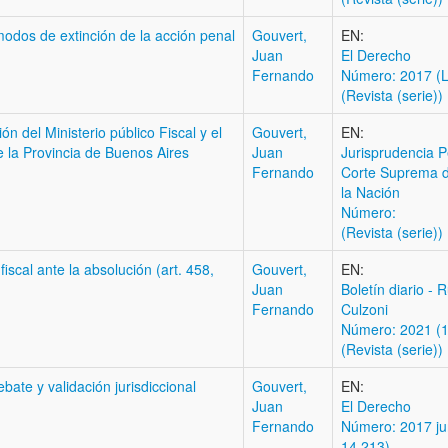
modos de extinción de la acción penal
Gouvert,
EN:
Juan
El Derecho
Fernando
Número: 2017 (L
(Revista (serie))
n del Ministerio público Fiscal y el
Gouvert,
EN:
e la Provincia de Buenos Aires
Juan
Jurisprudencia P
Fernando
Corte Suprema d
la Nación
Número:
(Revista (serie))
fiscal ante la absolución (art. 458,
Gouvert,
EN:
Juan
Boletí­n diario - 
Fernando
Culzoni
Número: 2021 (1
(Revista (serie))
ate y validación jurisdiccional
Gouvert,
EN:
Juan
El Derecho
Fernando
Número: 2017 jun
14.213)