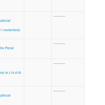
----------
Rubinzal
11-noviembre)
----------
cho Penal
----------
io lvi (14.418-
----------
Rubinzal