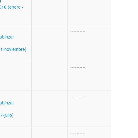
l
16 (enero -
----------
Rubinzal
11-noviembre)
----------
----------
Rubinzal
-julio)
----------