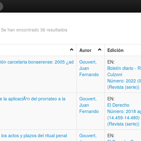
o
Se han encontrado 36 resultados
Autor
Edición
ación carcelaria bonaerense: 2005 ¿ad
Gouvert,
EN:
Juan
Boletí­n diario - 
Fernando
Culzoni
Número: 2022 (0
(Revista (serie))
 la aplicaciÃ³n del prorrateo a la
Gouvert,
EN:
Juan
El Derecho
Fernando
Número: 2018 ag
(14.459-14.480)
(Revista (serie))
los actos y plazos del ritual penal
Gouvert,
EN: