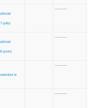
----------
Rubinzal
-julio)
----------
Rubinzal
6-junio)
----------
viembre lv
----------