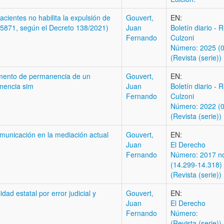
cientes no habilita la expulsión de
Gouvert,
EN:
y 25871, según el Decreto 138/2021)
Juan
Boletí­n diario - 
Fernando
Culzoni
Número: 2025 (07
(Revista (serie))
imento de permanencia de un
Gouvert,
EN:
enencia sim
Juan
Boletí­n diario - 
Fernando
Culzoni
Número: 2022 (0
(Revista (serie))
comunicación en la mediación actual
Gouvert,
EN:
Juan
El Derecho
Fernando
Número: 2017 no
(14.299-14.318)
(Revista (serie))
ad estatal por error judicial y
Gouvert,
EN:
Juan
El Derecho
Fernando
Número:
(Revista (serie))