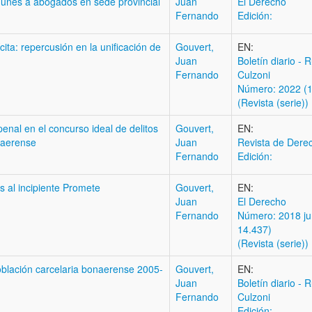
omunes a abogados en sede provincial
Juan
El Derecho
Fernando
Edición:
ita: repercusión en la unificación de
Gouvert,
EN:
Juan
Boletí­n diario - 
Fernando
Culzoni
Número: 2022 (
(Revista (serie))
penal en el concurso ideal de delitos
Gouvert,
EN:
naerense
Juan
Revista de Dere
Fernando
Edición:
es al incipiente Promete
Gouvert,
EN:
Juan
El Derecho
Fernando
Número: 2018 jun
14.437)
(Revista (serie))
rpoblación carcelaria bonaerense 2005-
Gouvert,
EN:
Juan
Boletí­n diario - 
Fernando
Culzoni
Edición: