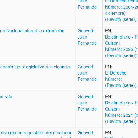
Juan
El Derecho Pena
Fernando
Número: 2004-20
diciembre)
(Revista (serie))
rte Nacional otorgó la extradición
Gouvert,
EN:
Juan
Boletí­n diario - 
Fernando
Culzoni
Número: 2025 (
(Revista (serie))
nocimiento legislativo a la vigencia
Gouvert,
EN:
Juan
El Derecho
Fernando
Número:
(Revista (serie))
ce rato
Gouvert,
EN:
Juan
Boletí­n diario - 
Fernando
Culzoni
Número: 2021 (07
(Revista (serie))
 nuevo marco regulatorio del mediador
Gouvert,
EN: