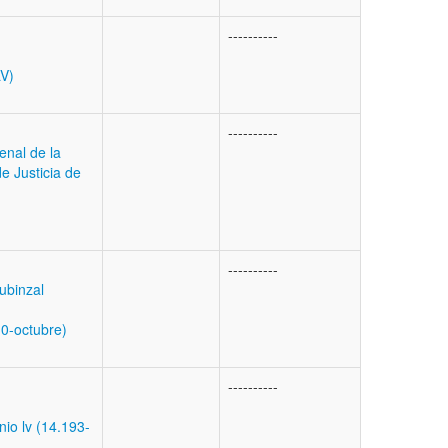
----------
V)
----------
enal de la
e Justicia de
----------
Rubinzal
0-octubre)
----------
io lv (14.193-