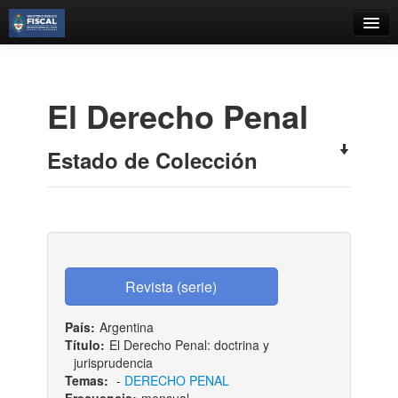
Catálogo
Búsqueda Avanzada
El Derecho Penal
Estantes Virtuales
Estado de Colección
Contacto
Iniciar sesión
País:
Argentina
Título:
El Derecho Penal: doctrina y
jurisprudencia
Temas:
-
DERECHO PENAL