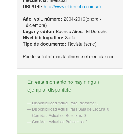
Frecuencia:
mensual
URL/URI:
http://www.elderecho.com.ar/
;
Año, vol., número:
2004-2016(enero -
diciembre)
Lugar y editor:
Buenos Aires: El Derecho
Nivel bibliografico:
Serie
Tipo de documento:
Revista (serie)
Puede solicitar más fácilmente el ejemplar con:
En este momento no hay ningún
ejemplar disponible.
Disponibilidad Actual Para Préstamo: 0
Disponibilidad Actual Para Sala de Lectura: 0
Cantidad Actual de Reservas: 0
Cantidad Actual de Préstamos: 0