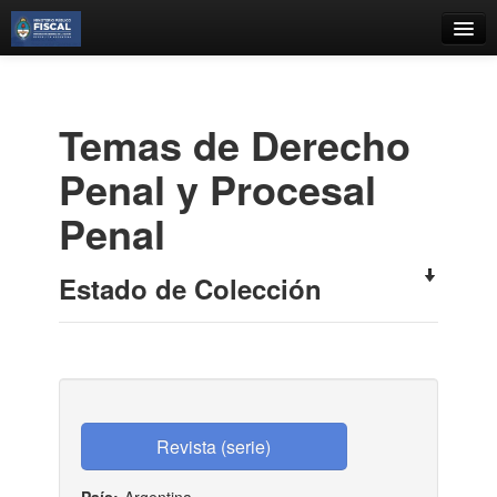
Catálogo
Búsqueda Avanzada
Temas de Derecho
Estantes Virtuales
Penal y Procesal
Penal
Contacto
Estado de Colección
Iniciar sesión