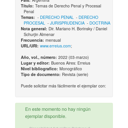
País:
Argentina
Título:
Temas de Derecho Penal y Procesal
Penal
Temas:
-
DERECHO PENAL
-
DERECHO
PROCESAL
-
JURISPRUDENCIA
-
DOCTRINA
Nota general:
Dir. Mariano H. Borinsky / Daniel
Schurjin Almenar
Frecuencia:
mensual
URL/URI:
www.erreius.com
;
Año, vol., número:
2022 (03-marzo)
Lugar y editor:
Buenos Aires: Erreius
Nivel bibliografico:
Monográfico
Tipo de documento:
Revista (serie)
Puede solicitar más fácilmente el ejemplar con:
En este momento no hay ningún
ejemplar disponible.