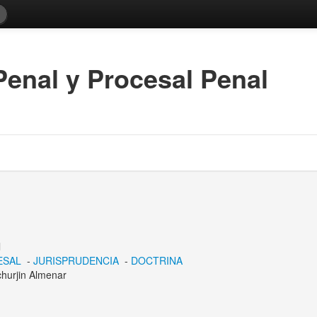
enal y Procesal Penal
l
ESAL
-
JURISPRUDENCIA
-
DOCTRINA
churjin Almenar