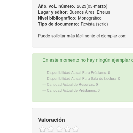
Año, vol., número:
2023(03-marzo)
Lugar y editor:
Buenos Aires: Erreius
Nivel bibliografico:
Monográfico
Tipo de documento:
Revista (serie)
Puede solicitar más fácilmente el ejemplar con:
En este momento no hay ningún ejemplar d
Disponibilidad Actual Para Préstamo: 0
Disponibilidad Actual Para Sala de Lectura: 0
Cantidad Actual de Reservas: 0
Cantidad Actual de Préstamos: 0
Valoración