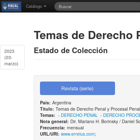
Catálogo
Temas de Derecho P
Estado de Colección
2023
(03-
marzo)
País:
Argentina
Título:
Temas de Derecho Penal y Procesal Pena
Temas:
-
DERECHO PENAL
-
DERECHO PROC
Nota general:
Dir. Mariano H. Borinsky / Daniel S
Frecuencia:
mensual
URL/URI:
www.erreius.com
;