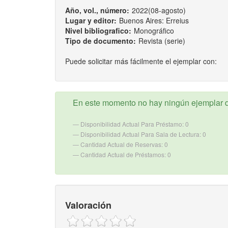
Año, vol., número:
2022(08-agosto)
Lugar y editor:
Buenos Aires: Erreius
Nivel bibliografico:
Monográfico
Tipo de documento:
Revista (serie)
Puede solicitar más fácilmente el ejemplar con:
En este momento no hay ningún ejemplar d
Disponibilidad Actual Para Préstamo: 0
Disponibilidad Actual Para Sala de Lectura: 0
Cantidad Actual de Reservas: 0
Cantidad Actual de Préstamos: 0
Valoración