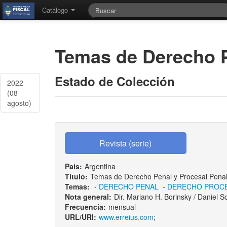
Catálogo
Temas de Derecho P
Estado de Colección
2022
(08-
agosto)
País:
Argentina
Título:
Temas de Derecho Penal y Procesal Pena
Temas:
-
DERECHO PENAL
-
DERECHO PROC
Nota general:
Dir. Mariano H. Borinsky / Daniel S
Frecuencia:
mensual
URL/URI:
www.erreius.com
;