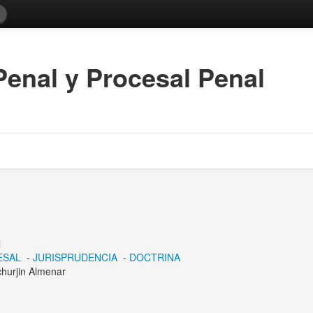
enal y Procesal Penal
l
ESAL
-
JURISPRUDENCIA
-
DOCTRINA
churjin Almenar