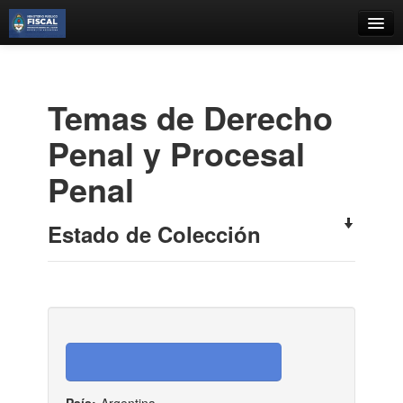
Catálogo
Búsqueda Avanzada
Temas de Derecho
Estantes Virtuales
Penal y Procesal
Penal
Contacto
Estado de Colección
Iniciar sesión