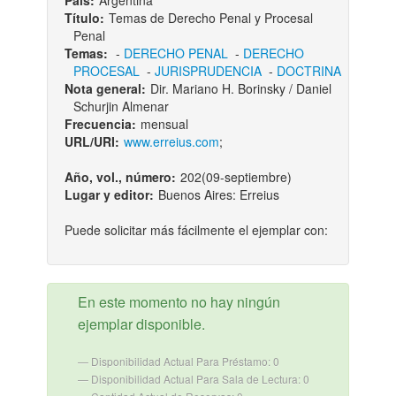
País:
Argentina
Título:
Temas de Derecho Penal y Procesal
Penal
Temas:
-
DERECHO PENAL
-
DERECHO
PROCESAL
-
JURISPRUDENCIA
-
DOCTRINA
Nota general:
Dir. Mariano H. Borinsky / Daniel
Schurjin Almenar
Frecuencia:
mensual
URL/URI:
www.erreius.com
;
Año, vol., número:
202(09-septiembre)
Lugar y editor:
Buenos Aires: Erreius
Puede solicitar más fácilmente el ejemplar con:
En este momento no hay ningún
ejemplar disponible.
Disponibilidad Actual Para Préstamo: 0
Disponibilidad Actual Para Sala de Lectura: 0