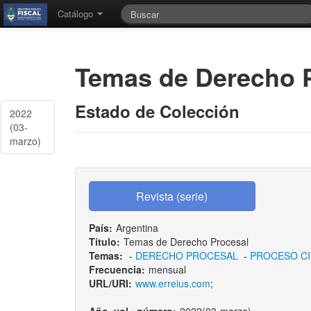
Catálogo
Temas de Derecho 
Estado de Colección
2022
(03-
marzo)
País:
Argentina
Título:
Temas de Derecho Procesal
Temas:
-
DERECHO PROCESAL
-
PROCESO CI
Frecuencia:
mensual
URL/URI:
www.erreius.com
;