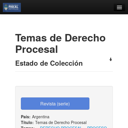
Catálogo
Búsqueda Avanzada
Temas de Derecho
Estantes Virtuales
Procesal
Estado de Colección
Contacto
Iniciar sesión
País:
Argentina
Título:
Temas de Derecho Procesal