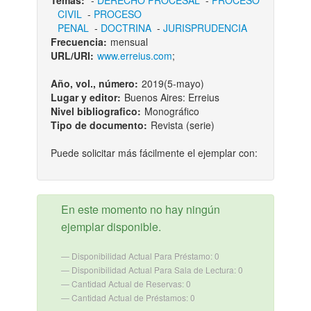
Temas:
-
DERECHO PROCESAL
-
PROCESO
CIVIL
-
PROCESO
PENAL
-
DOCTRINA
-
JURISPRUDENCIA
Frecuencia:
mensual
URL/URI:
www.erreius.com
;
Año, vol., número:
2019(5-mayo)
Lugar y editor:
Buenos Aires: Erreius
Nivel bibliografico:
Monográfico
Tipo de documento:
Revista (serie)
Puede solicitar más fácilmente el ejemplar con:
En este momento no hay ningún
ejemplar disponible.
Disponibilidad Actual Para Préstamo: 0
Disponibilidad Actual Para Sala de Lectura: 0
Cantidad Actual de Reservas: 0
Cantidad Actual de Préstamos: 0