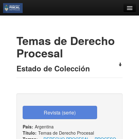
Catálogo
Búsqueda Avanzada
Temas de Derecho
Estantes Virtuales
Procesal
Estado de Colección
Contacto
Iniciar sesión
País:
Argentina
Título:
Temas de Derecho Procesal