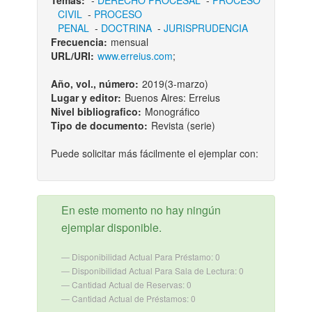
Temas:
-
DERECHO PROCESAL
-
PROCESO
CIVIL
-
PROCESO
PENAL
-
DOCTRINA
-
JURISPRUDENCIA
Frecuencia:
mensual
URL/URI:
www.erreius.com
;
Año, vol., número:
2019(3-marzo)
Lugar y editor:
Buenos Aires: Erreius
Nivel bibliografico:
Monográfico
Tipo de documento:
Revista (serie)
Puede solicitar más fácilmente el ejemplar con:
En este momento no hay ningún
ejemplar disponible.
Disponibilidad Actual Para Préstamo: 0
Disponibilidad Actual Para Sala de Lectura: 0
Cantidad Actual de Reservas: 0
Cantidad Actual de Préstamos: 0