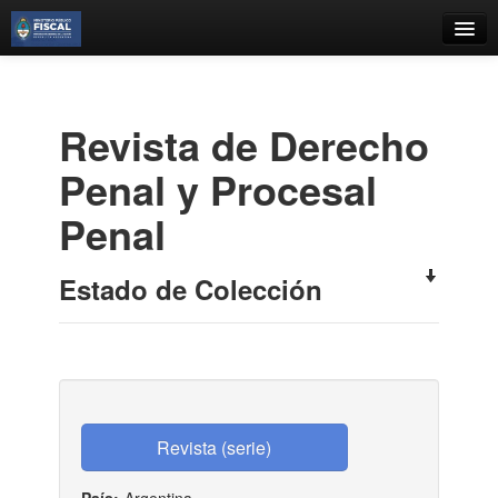
Catálogo
Búsqueda Avanzada
Revista de Derecho
Estantes Virtuales
Penal y Procesal
Penal
Contacto
Estado de Colección
Iniciar sesión