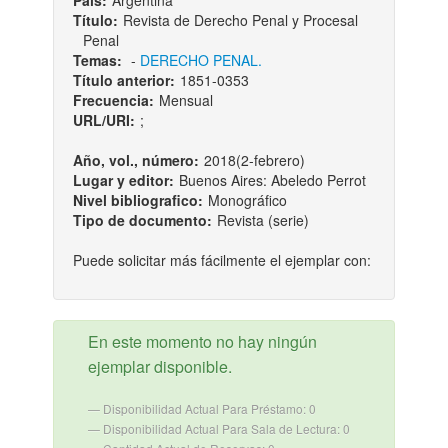
País:
Argentina
Título:
Revista de Derecho Penal y Procesal
Penal
Temas:
-
DERECHO PENAL.
Título anterior:
1851-0353
Frecuencia:
Mensual
URL/URI:
;
Año, vol., número:
2018(2-febrero)
Lugar y editor:
Buenos Aires: Abeledo Perrot
Nivel bibliografico:
Monográfico
Tipo de documento:
Revista (serie)
Puede solicitar más fácilmente el ejemplar con:
En este momento no hay ningún
ejemplar disponible.
Disponibilidad Actual Para Préstamo: 0
Disponibilidad Actual Para Sala de Lectura: 0