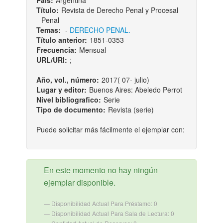
País:
Argentina
Título:
Revista de Derecho Penal y Procesal
Penal
Temas:
-
DERECHO PENAL.
Título anterior:
1851-0353
Frecuencia:
Mensual
URL/URI:
;
Año, vol., número:
2017( 07- julio)
Lugar y editor:
Buenos Aires: Abeledo Perrot
Nivel bibliografico:
Serie
Tipo de documento:
Revista (serie)
Puede solicitar más fácilmente el ejemplar con:
En este momento no hay ningún
ejemplar disponible.
Disponibilidad Actual Para Préstamo: 0
Disponibilidad Actual Para Sala de Lectura: 0