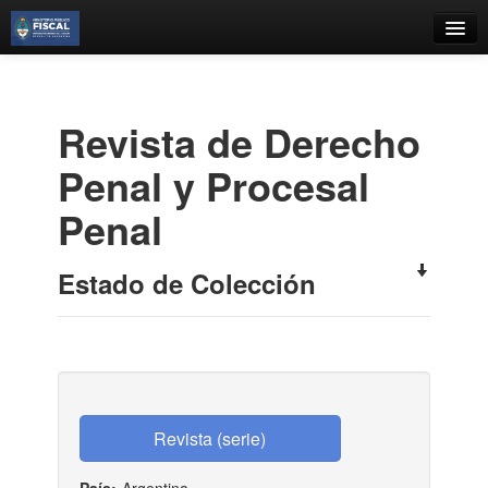
Catálogo
Búsqueda Avanzada
Revista de Derecho
Estantes Virtuales
Penal y Procesal
Penal
Contacto
Estado de Colección
Iniciar sesión