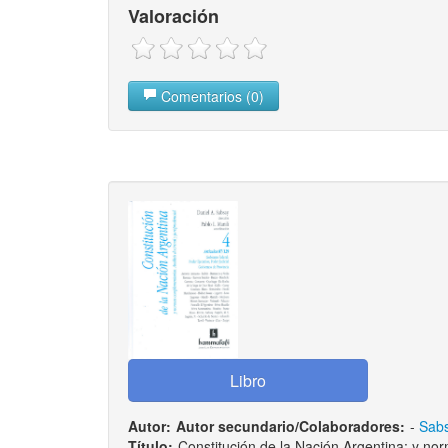
Valoración
Comentarios (0)
Autor:
Autor secundario/Colaboradores:
-
Sabs
Título:
Constitución de la Nación Argentina: y nor