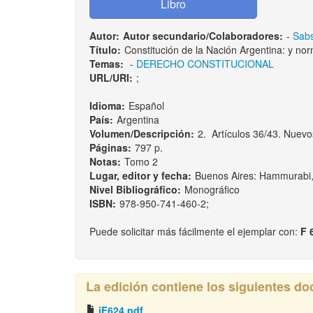
Autor:
Autor secundario/Colaboradores:
-
Sabs
Título:
Constitución de la Nación Argentina: y nor
Temas:
-
DERECHO CONSTITUCIONAL
URL/URI:
;
Idioma:
Español
País:
Argentina
Volumen/Descripción:
2. Artículos 36/43. Nuevo
Páginas:
797 p.
Notas:
Tomo 2
Lugar, editor y fecha:
Buenos Aires: Hammurabi
Nivel Bibliográfico:
Monográfico
ISBN:
978-950-741-460-2;
Puede solicitar más fácilmente el ejemplar con:
F 
La edición contiene los siguientes d
iF624.pdf