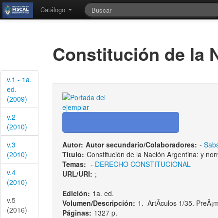
Catálogo
Constitución de la 
v.1 - 1a.
ed.
(2009)
v.2
(2010)
v.3
Autor:
Autor secundario/Colaboradores:
-
Sabs
(2010)
Título:
Constitución de la Nación Argentina: y nor
Temas:
-
DERECHO CONSTITUCIONAL
v.4
URL/URI:
;
(2010)
Edición:
1a. ed.
v.5
Volumen/Descripción:
1. ArtÃ­culos 1/35. PreÃ¡
(2016)
Páginas:
1327 p.