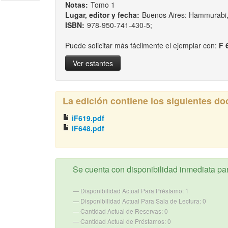
Notas:
Tomo 1
Lugar, editor y fecha:
Buenos Aires: Hammurabi
ISBN:
978-950-741-430-5;
Puede solicitar más fácilmente el ejemplar con:
F 
Ver estantes
La edición contiene los siguientes d
iF619.pdf
iF648.pdf
Se cuenta con disponibilidad inmediata para
Disponibilidad Actual Para Préstamo: 1
Disponibilidad Actual Para Sala de Lectura: 0
Cantidad Actual de Reservas: 0
Cantidad Actual de Préstamos: 0