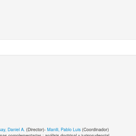
ay, Daniel A.
(Director)-
Manili, Pablo Luis
(Coordinador)
mas complementarias : análisis doctrinal y jurisprudencial