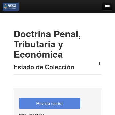
Catálogo
Búsqueda Avanzada
Doctrina Penal,
Estantes Virtuales
Tributaria y
Económica
Contacto
Estado de Colección
Iniciar sesión