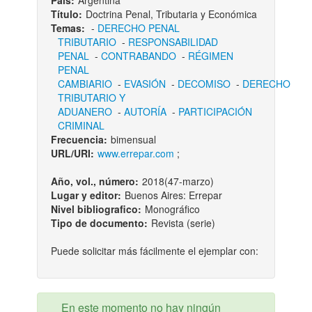
País:
Argentina
Título:
Doctrina Penal, Tributaria y Económica
Temas:
-
DERECHO PENAL
TRIBUTARIO
-
RESPONSABILIDAD
PENAL
-
CONTRABANDO
-
RÉGIMEN
PENAL
CAMBIARIO
-
EVASIÓN
-
DECOMISO
-
DERECHO
TRIBUTARIO Y
ADUANERO
-
AUTORÍA
-
PARTICIPACIÓN
CRIMINAL
Frecuencia:
bimensual
URL/URI:
www.errepar.com
;
Año, vol., número:
2018(47-marzo)
Lugar y editor:
Buenos Aires: Errepar
Nivel bibliografico:
Monográfico
Tipo de documento:
Revista (serie)
Puede solicitar más fácilmente el ejemplar con:
En este momento no hay ningún