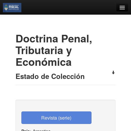
Catálogo
Búsqueda Avanzada
Doctrina Penal,
Estantes Virtuales
Tributaria y
Económica
Contacto
Estado de Colección
Iniciar sesión