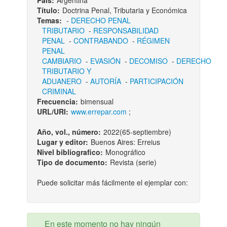
País:
Argentina
Título:
Doctrina Penal, Tributaria y Económica
Temas:
-
DERECHO PENAL
TRIBUTARIO
-
RESPONSABILIDAD
PENAL
-
CONTRABANDO
-
RÉGIMEN
PENAL
CAMBIARIO
-
EVASIÓN
-
DECOMISO
-
DERECHO
TRIBUTARIO Y
ADUANERO
-
AUTORÍA
-
PARTICIPACIÓN
CRIMINAL
Frecuencia:
bimensual
URL/URI:
www.errepar.com
;
Año, vol., número:
2022(65-septiembre)
Lugar y editor:
Buenos Aires: Erreius
Nivel bibliografico:
Monográfico
Tipo de documento:
Revista (serie)
Puede solicitar más fácilmente el ejemplar con:
En este momento no hay ningún