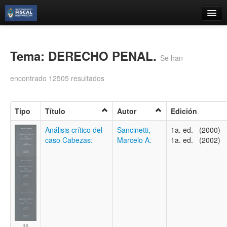
Catálogo
Búsqueda Avanzada
Tema: DERECHO PENAL.
Se han
Estantes Virtuales
encontrado 12505 resultados
Tipo
Título
Autor
Edición
Contacto
Análisis crítico del
Sancinetti,
1a. ed. (2000)
caso Cabezas:
Marcelo A.
1a. ed. (2002)
Iniciar sesión
LI