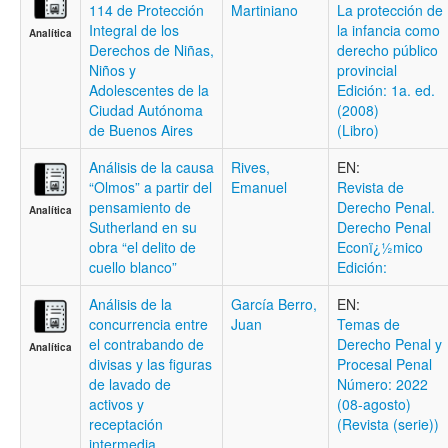
114 de Protección
Martiniano
La protección de
Integral de los
la infancia como
Analítica
Derechos de Niñas,
derecho público
Niños y
provincial
Adolescentes de la
Edición: 1a. ed.
Ciudad Autónoma
(2008)
de Buenos Aires
(Libro)
Análisis de la causa
Rives,
EN:
“Olmos” a partir del
Emanuel
Revista de
pensamiento de
Derecho Penal.
Analítica
Sutherland en su
Derecho Penal
obra “el delito de
Econï¿½mico
cuello blanco”
Edición:
Análisis de la
García Berro,
EN:
concurrencia entre
Juan
Temas de
el contrabando de
Derecho Penal y
Analítica
divisas y las figuras
Procesal Penal
de lavado de
Número: 2022
activos y
(08-agosto)
receptación
(Revista (serie))
intermedia