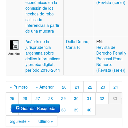
económicos en la
(Revista (serie))
comisión de los
hechos de robo
calificado.
Inferencias a partir
de una muestra
Análisis de la
Delle Donne,
EN:
jurisprudencia
Carla P.
Revista de
argentina sobre
Derecho Penal y
Analítica
delitos informáticos
Procesal Penal
y prueba digital :
Número:
período 2010-2011
(Revista (serie))
« Primero
« Anterior
20
21
22
23
24
25
26
27
28
29
30
31
32
33
Guardar Búsqueda
34
35
36
37
38
39
40
Siguiente »
Último »