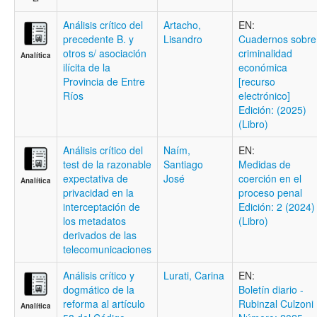
Análisis crítico del
Artacho,
EN:
precedente B. y
Lisandro
Cuadernos sobre
otros s/ asociación
criminalidad
Analítica
ilícita de la
económica
Provincia de Entre
[recurso
Ríos
electrónico]
Edición: (2025)
(Libro)
Análisis crítico del
Naím,
EN:
test de la razonable
Santiago
Medidas de
expectativa de
José
coerción en el
Analítica
privacidad en la
proceso penal
interceptación de
Edición: 2 (2024)
los metadatos
(Libro)
derivados de las
telecomunicaciones
Análisis crítico y
Lurati, Carina
EN:
dogmático de la
Boletí­n diario -
reforma al artículo
Rubinzal Culzoni
Analítica