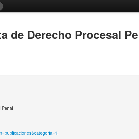
ta de Derecho Procesal Pe
l Penal
ion=publicaciones&categoria=1
;