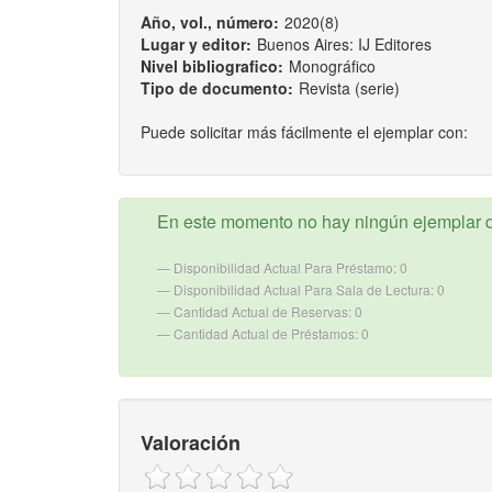
Año, vol., número:
2020(8)
Lugar y editor:
Buenos Aires: IJ Editores
Nivel bibliografico:
Monográfico
Tipo de documento:
Revista (serie)
Puede solicitar más fácilmente el ejemplar con:
En este momento no hay ningún ejemplar d
Disponibilidad Actual Para Préstamo: 0
Disponibilidad Actual Para Sala de Lectura: 0
Cantidad Actual de Reservas: 0
Cantidad Actual de Préstamos: 0
Valoración