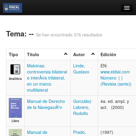
Catálogo
Búsqueda Avanzada
Tema: --
Se han encontrado 376 resultados
Estantes Virtuales
Tipo
Título
Autor
Edición
Malvinas:
Linde,
EN:
controversia bilateral
Gustavo
www.eldial.com
Contacto
e interÃ©s trilateral,
Número: ( )
Analítica
en un marco
(Revista (serie))
Iniciar sesión
multilateral
Manual de Derecho
González
4a. ed. ampl. y
de la NavegaciÃ³n
Lebrero,
act. (2000)
Rodolfo
Libro
Manual de
Prado,
(1997)