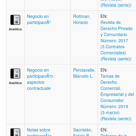
(Revista (serie))
Negocio en
Roitman,
EN:
participaciÃ³
Horacio
Revista de
Derecho Privado
Analítica
y Comunitario
Número: 2017
(3.Contratos
Comerciales)
(Revista (serie))
Negocio en
Perciavalle,
EN:
participaciÃ³n :
Marcelo L.
Temas de
aspectos
Derecho
Analítica
contractuale
Comercial,
Empresarial y del
Consumidor
Número: 2019
(3-marzo)
(Revista (serie))
Notas sobre
Sacristán,
EN:
legitimaciÃ³n
Estela B.
Defensa de la