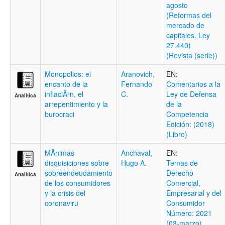
agosto
(Reformas del
mercado de
capitales. Ley
27.440)
(Revista (serie))
Monopolios: el
Aranovich,
EN:
encanto de la
Fernando
Comentarios a la
inflaciÃ³n, el
C.
Ley de Defensa
Analítica
arrepentimiento y la
de la
burocraci
Competencia
Edición: (2018)
(Libro)
MÃ­nimas
Anchaval,
EN:
disquisiciones sobre
Hugo A.
Temas de
sobreendeudamiento
Derecho
Analítica
de los consumidores
Comercial,
y la crisis del
Empresarial y del
coronaviru
Consumidor
Número: 2021
(03-marzo)