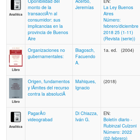
Oponibilidad del
Acerbo,
EN:
monto de la
Jeremías
La Ley Buenos
transacciÃ³n al
Aires
Analítica
consumidor: sus
Número:
implicancias en la
febrero/diciembre
provincia de Buenos
2018 25 (1-11)
Aire
(Revista (serie))
Organizaciones no
Biagosch,
1a. ed. (2004)
gubernamentales:
Facuendo
A.
Libro
Origen, fundamentos
Mahiques,
(2018)
y lÃ­mites del recurso
Ignacio
contra la absoluciÃ
Libro
PagarÃ©
Di Chiazza,
EN:
videograbad
Iván G.
Boletí­n diario -
Rubinzal Culzoni
Analítica
Número: 2022
(02-febrero)