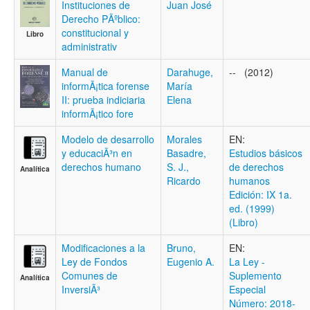
Instituciones de
Juan José
Derecho PÃºblico:
constitucional y
Libro
administrativ
Manual de
Darahuge,
-- (2012)
informÃ¡tica forense
María
II: prueba indiciaria
Elena
informÃ¡tico fore
Modelo de desarrollo
Morales
EN:
y educaciÃ³n en
Basadre,
Estudios básicos
derechos humano
S. J.,
de derechos
Analítica
Ricardo
humanos
Edición: IX 1a.
ed. (1999)
(Libro)
Modificaciones a la
Bruno,
EN:
Ley de Fondos
Eugenio A.
La Ley -
Comunes de
Suplemento
Analítica
InversiÃ³
Especial
Número: 2018-