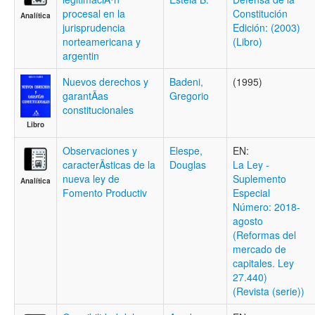
procesal en la
Constitución
Analítica
jurisprudencia
Edición: (2003)
norteamericana y
(Libro)
argentin
Nuevos derechos y
Badeni,
(1995)
garantÃ­as
Gregorio
constitucionales
Libro
Observaciones y
Elespe,
EN:
caracterÃ­sticas de la
Douglas
La Ley -
nueva ley de
Suplemento
Analítica
Fomento Productiv
Especial
Número: 2018-
agosto
(Reformas del
mercado de
capitales. Ley
27.440)
(Revista (serie))