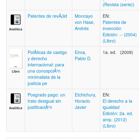
(Revista (serie))
Patentes de revÃ¡lid
Moncayo
EN:
von Hase,
Patentes de
Andrés
invención
Analítica
Edición: -- (2004)
(Libro)
PolÃ­ticas de castigo
Eiroa,
1a. ed. (2009)
y derecho
Pablo D.
internacional: para
una concepciÃ³n
Libro
minimalista de la
justicia pe
Posgrado pago: un
Etchichury,
EN:
trato desigual sin
Horacio
El derecho a la
justificaciÃ³n
Javier
igualdad
Analítica
Edición: 2a. ed.
amp. (2012)
(Libro)