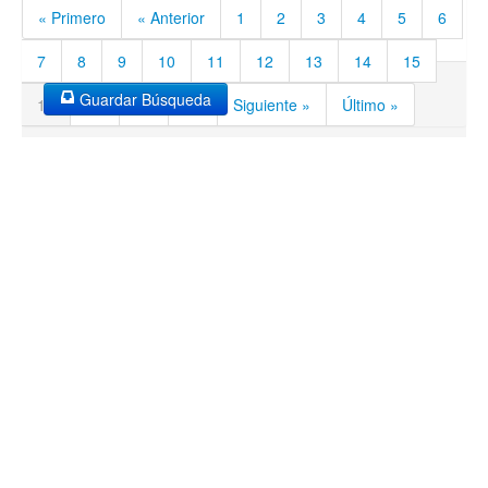
« Primero
« Anterior
1
2
3
4
5
6
7
8
9
10
11
12
13
14
15
Guardar Búsqueda
16
17
18
19
Siguiente »
Último »