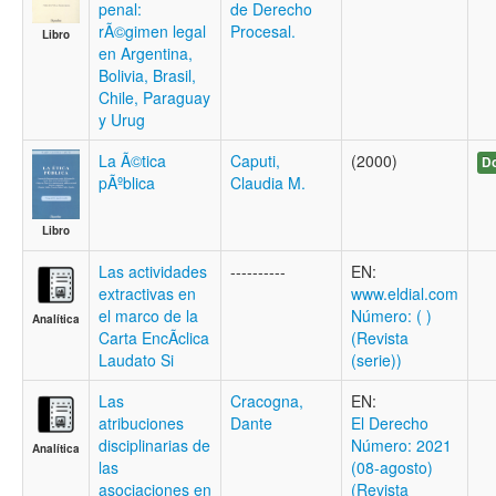
penal:
de Derecho
rÃ©gimen legal
Procesal.
Libro
en Argentina,
Bolivia, Brasil,
Chile, Paraguay
y Urug
La Ã©tica
Caputi,
(2000)
Do
pÃºblica
Claudia M.
Libro
Las actividades
----------
EN:
extractivas en
www.eldial.com
el marco de la
Número: ( )
Analítica
Carta EncÃ­clica
(Revista
Laudato Si
(serie))
Las
Cracogna,
EN:
atribuciones
Dante
El Derecho
disciplinarias de
Número: 2021
Analítica
las
(08-agosto)
asociaciones en
(Revista