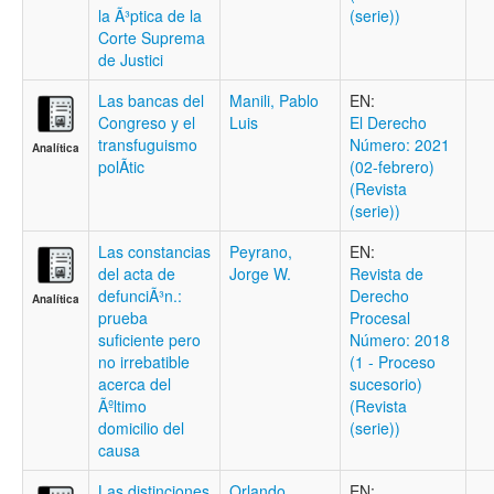
la Ã³ptica de la
(serie))
Corte Suprema
de Justici
Las bancas del
Manili, Pablo
EN:
Congreso y el
Luis
El Derecho
transfuguismo
Número: 2021
Analítica
polÃ­tic
(02-febrero)
(Revista
(serie))
Las constancias
Peyrano,
EN:
del acta de
Jorge W.
Revista de
defunciÃ³n.:
Derecho
Analítica
prueba
Procesal
suficiente pero
Número: 2018
no irrebatible
(1 - Proceso
acerca del
sucesorio)
Ãºltimo
(Revista
domicilio del
(serie))
causa
Las distinciones
Orlando,
EN: