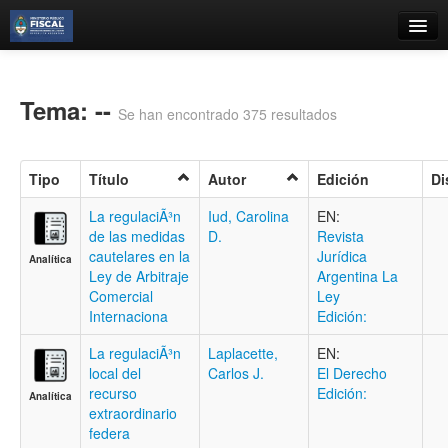
Catálogo
Búsqueda Avanzada
Tema: --
Se han encontrado 375 resultados
Estantes Virtuales
Tipo
Título
Autor
Edición
Di
La regulaciÃ³n
Iud, Carolina
EN:
de las medidas
D.
Revista
Contacto
cautelares en la
Jurídica
Analítica
Ley de Arbitraje
Argentina La
Iniciar sesión
Comercial
Ley
Internaciona
Edición:
La regulaciÃ³n
Laplacette,
EN:
local del
Carlos J.
El Derecho
recurso
Edición:
Analítica
extraordinario
federa