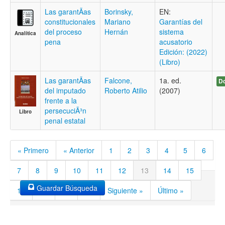
Las garantÃ­as
Borinsky,
EN:
constitucionales
Mariano
Garantías del
del proceso
Hernán
sistema
Analítica
pena
acusatorio
Edición: (2022)
(Libro)
Las garantÃ­as
Falcone,
1a. ed.
Do
del imputado
Roberto Atilio
(2007)
frente a la
persecuciÃ³n
Libro
penal estatal
« Primero
« Anterior
1
2
3
4
5
6
7
8
9
10
11
12
13
14
15
Guardar Búsqueda
16
17
18
19
Siguiente »
Último »