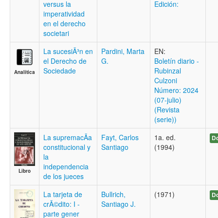
versus la
Edición:
imperatividad
en el derecho
societari
La sucesiÃ³n en
Pardini, Marta
EN:
el Derecho de
G.
Boletí­n diario -
Sociedade
Rubinzal
Analítica
Culzoni
Número: 2024
(07-julio)
(Revista
(serie))
La supremacÃ­a
Fayt, Carlos
1a. ed.
Do
constitucional y
Santiago
(1994)
la
independencia
Libro
de los jueces
La tarjeta de
Bullrich,
(1971)
Do
crÃ©dito: I -
Santiago J.
parte gener