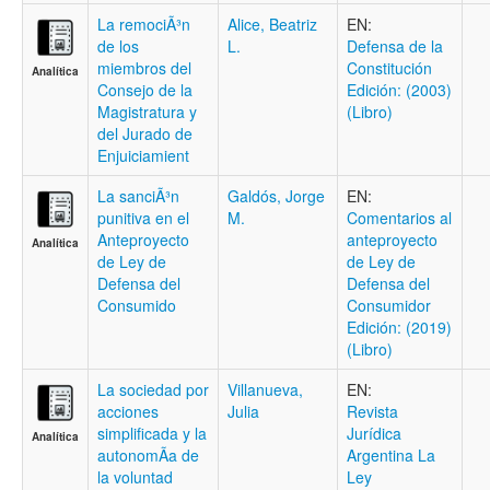
La remociÃ³n
Alice, Beatriz
EN:
de los
L.
Defensa de la
miembros del
Constitución
Analítica
Consejo de la
Edición: (2003)
Magistratura y
(Libro)
del Jurado de
Enjuiciamient
La sanciÃ³n
Galdós, Jorge
EN:
punitiva en el
M.
Comentarios al
Anteproyecto
anteproyecto
Analítica
de Ley de
de Ley de
Defensa del
Defensa del
Consumido
Consumidor
Edición: (2019)
(Libro)
La sociedad por
Villanueva,
EN:
acciones
Julia
Revista
simplificada y la
Jurídica
Analítica
autonomÃ­a de
Argentina La
la voluntad
Ley