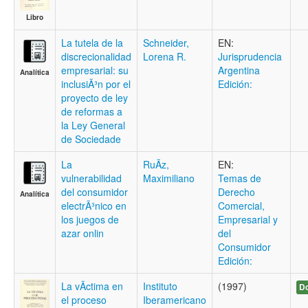
Libro
La tutela de la
Schneider,
EN:
discrecionalidad
Lorena R.
Jurisprudencia
empresarial: su
Argentina
Analítica
inclusiÃ³n por el
Edición:
proyecto de ley
de reformas a
la Ley General
de Sociedade
La
RuÃ­z,
EN:
vulnerabilidad
Maximiliano
Temas de
del consumidor
Derecho
Analítica
electrÃ³nico en
Comercial,
los juegos de
Empresarial y
azar onlin
del
Consumidor
Edición:
La vÃ­ctima en
Instituto
(1997)
Do
el proceso
Iberamericano