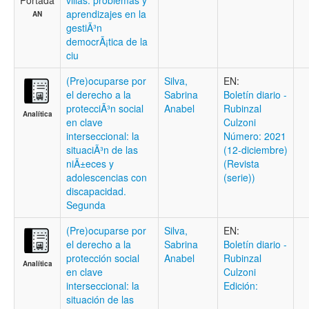
villas: problemas y
aprendizajes en la
AN
gestiÃ³n
democrÃ¡tica de la
ciu
(Pre)ocuparse por
Silva,
EN:
el derecho a la
Sabrina
Boletí­n diario -
protecciÃ³n social
Anabel
Rubinzal
Analítica
en clave
Culzoni
interseccional: la
Número: 2021
situaciÃ³n de las
(12-diciembre)
niÃ±eces y
(Revista
adolescencias con
(serie))
discapacidad.
Segunda
(Pre)ocuparse por
Silva,
EN:
el derecho a la
Sabrina
Boletí­n diario -
protección social
Anabel
Rubinzal
Analítica
en clave
Culzoni
interseccional: la
Edición:
situación de las