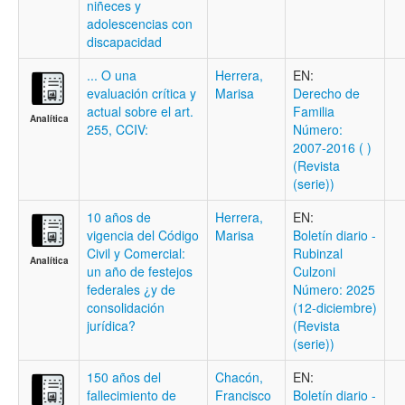
niñeces y
adolescencias con
discapacidad
... O una
Herrera,
EN:
evaluación crítica y
Marisa
Derecho de
actual sobre el art.
Familia
Analítica
255, CCIV:
Número:
2007-2016 ( )
(Revista
(serie))
10 años de
Herrera,
EN:
vigencia del Código
Marisa
Boletí­n diario -
Civil y Comercial:
Rubinzal
Analítica
un año de festejos
Culzoni
federales ¿y de
Número: 2025
consolidación
(12-diciembre)
jurídica?
(Revista
(serie))
150 años del
Chacón,
EN:
fallecimiento de
Francisco
Boletí­n diario -