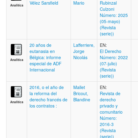
Vélez Sarsfield
Mario
Rubinzal
Analítica
Culzoni
Número: 2025
(05-mayo)
(Revista
(serie))
20 años de
Lafferriere,
EN:
eutanasia en
Jorge
El Derecho
Bélgica: informe
Nicolás
Número: 2022
Analítica
especial de ADF
(07-julio)
Internacional
(Revista
(serie))
2016, o el año de
Mallet
EN:
la reforma del
Bricout,
Revista de
derecho francés de
Blandine
derecho
Analítica
los contratos :
privado y
comunitario
Número:
2016-3
(Revista
(serie))