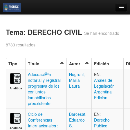
Catálogo
Búsqueda Avanzada
Tema: DERECHO CIVIL
Se han encontrado
Estantes Virtuales
8783 resultados
Tipo
Título
Autor
Edición
D
Contacto
AdecuaciÃ³n
Negroni,
EN:
notarial y registral
María
Anales de
Iniciar sesión
progresiva de los
Laura
Legislación
Analítica
conjuntos
Argentina
inmobiliarios
Edición:
preexistente
Ciclo de
Barcesat,
EN:
Conferencias
Eduardo
Derecho
Internacionales :
S.
Público
Analítica