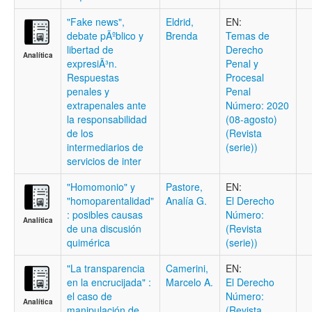
"Fake news",
Eldrid,
EN:
debate pÃºblico y
Brenda
Temas de
libertad de
Derecho
Analítica
expresiÃ³n.
Penal y
Respuestas
Procesal
penales y
Penal
extrapenales ante
Número: 2020
la responsabilidad
(08-agosto)
de los
(Revista
intermediarios de
(serie))
servicios de inter
"Homomonio" y
Pastore,
EN:
"homoparentalidad"
Analía G.
El Derecho
: posibles causas
Número:
Analítica
de una discusión
(Revista
quimérica
(serie))
"La transparencia
Camerini,
EN:
en la encrucijada" :
Marcelo A.
El Derecho
el caso de
Número:
Analítica
manipulación de
(Revista