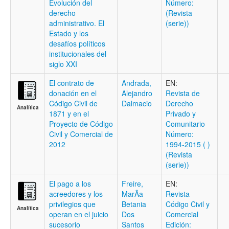
Evolución del
Número:
derecho
(Revista
administrativo. El
(serie))
Estado y los
desafíos políticos
institucionales del
siglo XXI
El contrato de
Andrada,
EN:
donación en el
Alejandro
Revista de
Código Civil de
Dalmacio
Derecho
Analítica
1871 y en el
Privado y
Proyecto de Código
Comunitario
Civil y Comercial de
Número:
2012
1994-2015 ( )
(Revista
(serie))
El pago a los
Freire,
EN:
acreedores y los
MarÃ­a
Revista
privilegios que
Betania
Código Civil y
Analítica
operan en el juicio
Dos
Comercial
sucesorio
Santos
Edición: