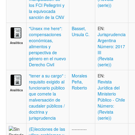
los FCI Pellegrini y
(serie))
la equivocada
sanción de la CNV
"Unsex me here":
Basset,
EN:
compensaciones
Ursula C.
Jurisprudencia
económicas,
Argentina
Analítica
alimentos y
Número: 2017
perspectiva de
III
género en el nuevo
(Revista
Derecho Civil
(serie))
"tener a su cargo" :
Morales
EN:
requisito exigido al
Peña,
Revista
funcionario público
Roberto
Jurídica del
Analítica
que comete la
Ministerio
malversación de
Público - Chile
caudaler públicos /
Número:
doctrina y
(Revista
jurisprudencia
(serie))
(E)lecciones de las
----------