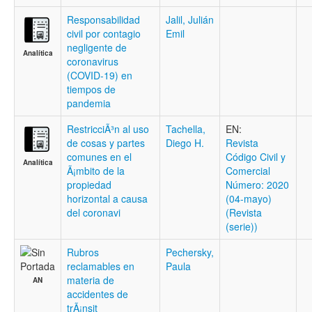
Responsabilidad
Jalil, Julián
civil por contagio
Emil
negligente de
Analítica
coronavirus
(COVID-19) en
tiempos de
pandemia
RestricciÃ³n al uso
Tachella,
EN:
de cosas y partes
Diego H.
Revista
comunes en el
Código Civil y
Analítica
Ã¡mbito de la
Comercial
propiedad
Número: 2020
horizontal a causa
(04-mayo)
del coronavi
(Revista
(serie))
Rubros
Pechersky,
reclamables en
Paula
materia de
AN
accidentes de
trÃ¡nsit