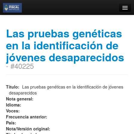
Catálogo
Las pruebas genéticas
Búsqueda Avanzada
en la identificación de
Estantes Virtuales
jóvenes desaparecidos
- #40225
Contacto
Iniciar sesión
Título:
Las pruebas genéticas en la identificación de jóvenes
desaparecidos
Nota general:
Idioma:
Voces:
Frecuencia anterior:
País:
Nota/Versión original: