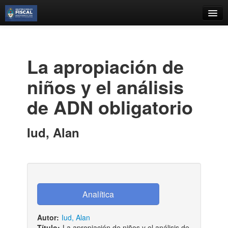
Catálogo
Búsqueda Avanzada
La apropiación de
Estantes Virtuales
niños y el análisis
de ADN obligatorio
Contacto
Iud, Alan
Iniciar sesión
Autor:
Iud, Alan
Título:
La apropiación de niños y el análisis de