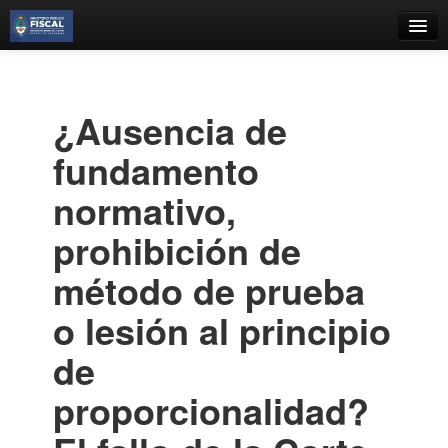
Catálogo
Búsqueda Avanzada
¿Ausencia de
Estantes Virtuales
fundamento
normativo,
prohibición de
Contacto
método de prueba
Iniciar sesión
o lesión al principio
de
proporcionalidad?