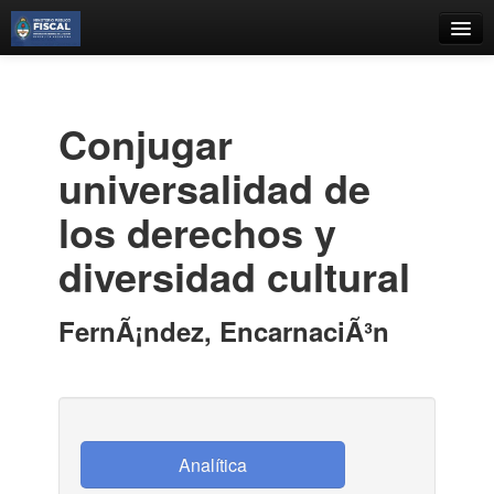
Catálogo
Búsqueda Avanzada
Conjugar
Estantes Virtuales
universalidad de
los derechos y
diversidad cultural
Contacto
Iniciar sesión
FernÃ¡ndez, EncarnaciÃ³n