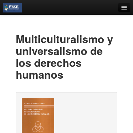
Catálogo
Búsqueda Avanzada
Multiculturalismo y
Estantes Virtuales
universalismo de
los derechos
humanos
Contacto
Iniciar sesión