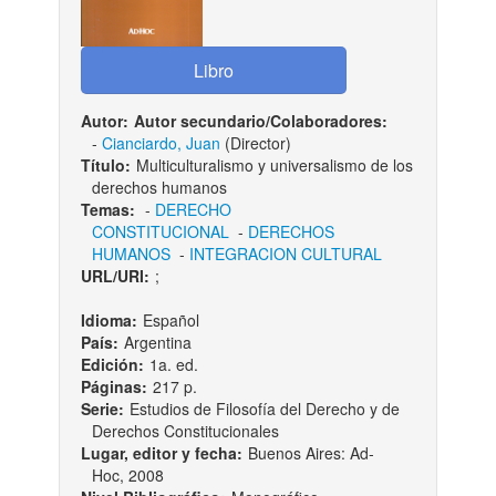
Autor:
Autor secundario/Colaboradores:
-
Cianciardo, Juan
(Director)
Título:
Multiculturalismo y universalismo de los
derechos humanos
Temas:
-
DERECHO
CONSTITUCIONAL
-
DERECHOS
HUMANOS
-
INTEGRACION CULTURAL
URL/URI:
;
Idioma:
Español
País:
Argentina
Edición:
1a. ed.
Páginas:
217 p.
Serie:
Estudios de Filosofía del Derecho y de
Derechos Constitucionales
Lugar, editor y fecha:
Buenos Aires: Ad-
Hoc, 2008