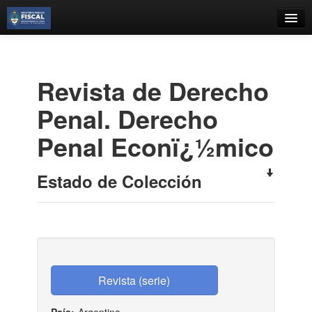
Catálogo
Búsqueda Avanzada
Revista de Derecho
Estantes Virtuales
Penal. Derecho
Penal Econï¿½mico
Contacto
Estado de Colección
Iniciar sesión