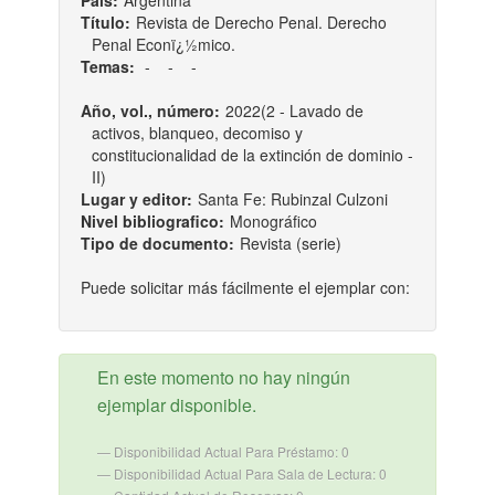
País:
Argentina
Título:
Revista de Derecho Penal. Derecho
Penal Econï¿½mico.
Temas:
-
-
-
Año, vol., número:
2022(2 - Lavado de
activos, blanqueo, decomiso y
constitucionalidad de la extinción de dominio -
II)
Lugar y editor:
Santa Fe: Rubinzal Culzoni
Nivel bibliografico:
Monográfico
Tipo de documento:
Revista (serie)
Puede solicitar más fácilmente el ejemplar con:
En este momento no hay ningún
ejemplar disponible.
Disponibilidad Actual Para Préstamo: 0
Disponibilidad Actual Para Sala de Lectura: 0