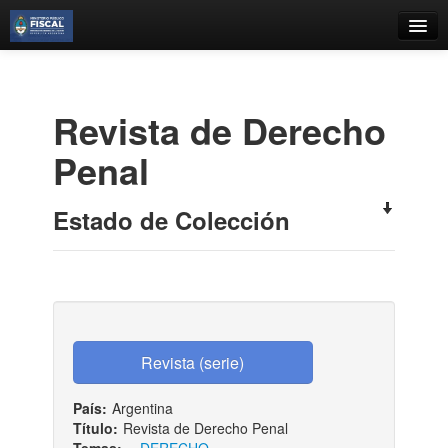
Catálogo
Búsqueda Avanzada
Revista de Derecho
Estantes Virtuales
Penal
Estado de Colección
Contacto
Iniciar sesión
País:
Argentina
Título:
Revista de Derecho Penal