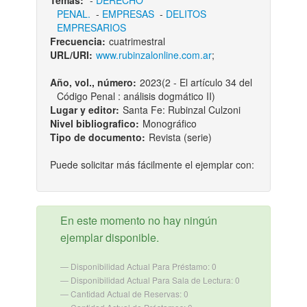
Temas:
-
DERECHO
PENAL.
-
EMPRESAS
-
DELITOS
EMPRESARIOS
Frecuencia:
cuatrimestral
URL/URI:
www.rubinzalonline.com.ar
;
Año, vol., número:
2023(2 - El artículo 34 del
Código Penal : análisis dogmático II)
Lugar y editor:
Santa Fe: Rubinzal Culzoni
Nivel bibliografico:
Monográfico
Tipo de documento:
Revista (serie)
Puede solicitar más fácilmente el ejemplar con:
En este momento no hay ningún
ejemplar disponible.
Disponibilidad Actual Para Préstamo: 0
Disponibilidad Actual Para Sala de Lectura: 0
Cantidad Actual de Reservas: 0